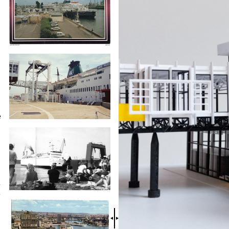
e
e
e