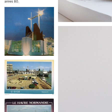
annes 80.
x